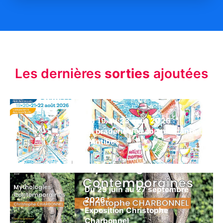
Les dernières
sorties
ajoutées
Du 19 au 23 août 2026 :
La braderie des commerçants
d’Antibes
Du 25 juin au 27 septembre
2026 :
Exposition Christophe
Charbonnel