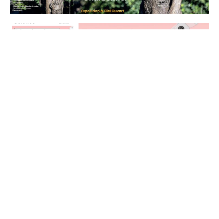
Du 6 au 10 octobre 2026 :
Faites des Sciences à Mouans
Sartoux
Samedi 10 octobre 2026 :
Jour de la nuit
Du 1er août au 30 septembre
2026 :
Exposition Magre « inattendu »