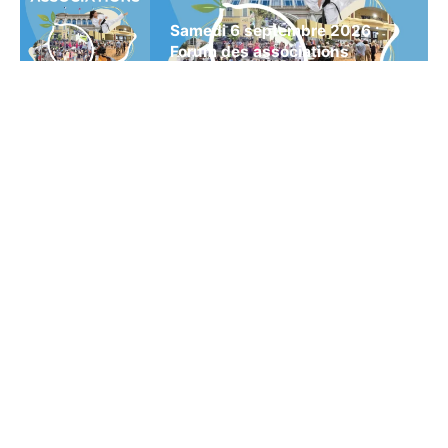
Samedi 6 septembre 2026 :
Forum des associations
Dimanche 27 septembre 2026
:
26ème édition du Trail de
Gorbio
Dimanche 4 octobre 2026 :
Fête de la Branda