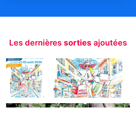
Les dernières
sorties
ajoutées
Du 19 au 23 août 2026 :
La braderie des commerçants
d’Antibes
Du 25 juin au 27 septembre
2026 :
Exposition Christophe
Charbonnel