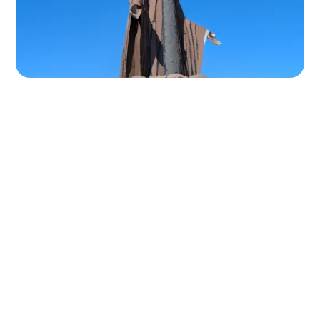
Les meilleures raisons de
visiter Notre Dame d'Afrique
à Théoule sur Mer
Ce site unique combine histoire et nature, offrant aux
visiteurs un lieu de mémoire et de recueillement ainsi
qu’un panorama exceptionnel sur la Méditerranée et les
roches rouges de l’Esterel. C’est également un lieu prisé
par les passionnés de randonnée et de photographie,
qui apprécient les nombreux sentiers menant à la statue
et les paysages pittoresques qui l’entourent.